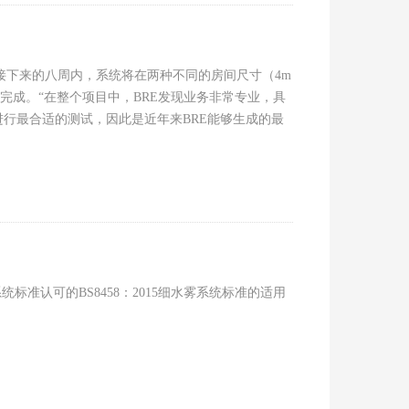
。在接下来的八周内，系统将在两种不同的房间尺寸（4m
下完成。“在整个项目中，BRE发现业务非常专业，具
行最合适的测试，因此是近年来BRE能够生成的最
灭火系统标准认可的BS8458：2015细水雾系统标准的适用
n any application where a BS 8458:2015 compliant
pression system, for example in accordance with the