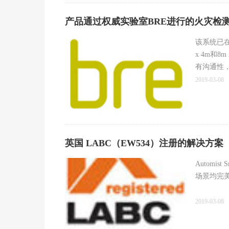
产品通过权威实验室BRE进行的火灾检
该系统已在
x 4m和
有沟通性
完整的数
2019-03-08
英国 LABC（EW534）注册的解决方案
Automi
场景均完美
Automist Sm
2019-03-08
watermist s
recommenda