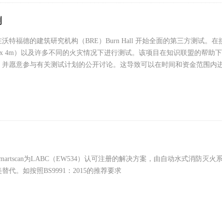
测
沃特福德的建筑研究机构（BRE）Burn Hall 开始全面的第三方测试
8m x 4m）以及许多不同的火灾情况下进行测试。该项目在知识联盟的帮助
，并愿意参与有关测试计划的公开讨论。这导致可以在时间和资金范围内进
据集之一。
st Smartscan为LABC（EW534）认可注册的解决方案，由自动水式消防
替代。如按照BS9991：2015的推荐要求
artscan is an LABC Registered Solution (EW534) and is suitable to be used i
ystem is deemed to be acceptable as a code-compliant automatic water fire sup
tions of BS 9991:2015.