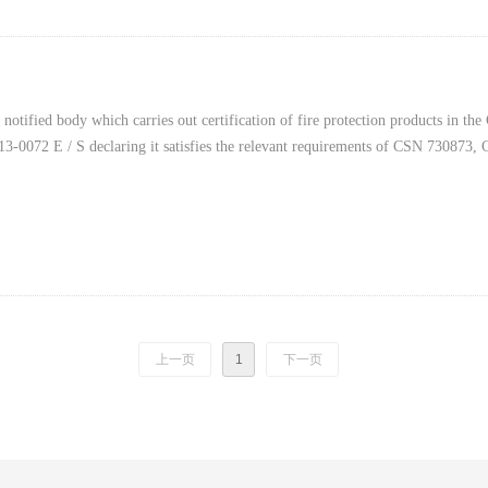
notified body which carries out certification of fire protection products in the
3-0072 E / S declaring it satisfies the relevant requirements of CSN 73087
上一页
1
下一页